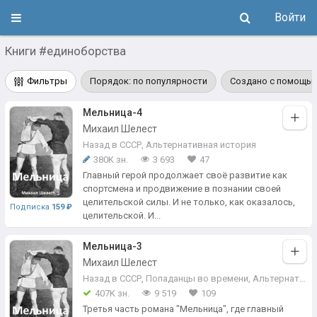
Войти
Книги #единоборства
Фильтры
Порядок: по популярности
Создано с помощью
Мельница-4
Михаил Шелест
Назад в СССР
,
Альтернативная история
380K зн.
3 693
47
Главный герой продолжает своё развитие как
спортсмена и продвижение в познании своей
целительской силы. И не только, как оказалось,
Подписка
159 ₽
целительской. И...
Мельница-3
Михаил Шелест
Назад в СССР
,
Попаданцы во времени
,
Альтернативная история
407K зн.
9 519
109
Третья часть романа "Мельница", где главный