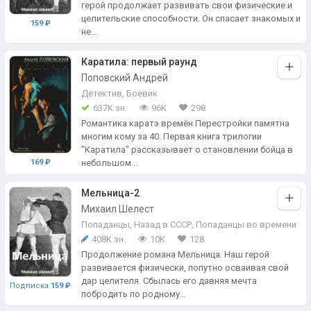
герой продолжает развивать свои физические и
целительские способности. Он спасает знакомых и
159 ₽
не...
Каратила: первый раунд
Поповский Андрей
Детектив
,
Боевик
637K зн.
96K
298
Романтика каратэ времён Перестройки памятна
многим кому за 40. Первая книга трилогии
"Каратила" рассказывает о становлении бойца в
169 ₽
небольшом...
Мельница-2
Михаил Шелест
Попаданцы
,
Назад в СССР
,
Попаданцы во времени
408K зн.
10K
128
Продолжение романа Мельница. Наш герой
развивается физически, попутно осваивая свой
дар целителя. Сбылась его давняя мечта
Подписка
159 ₽
побродить по родному...